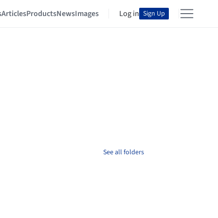
s
Articles
Products
News
Images
Log in
Sign Up
See all folders