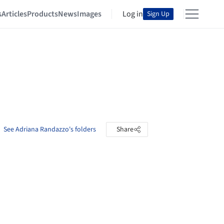
s
Articles
Products
News
Images
Log in
Sign Up
See Adriana Randazzo's folders
Share