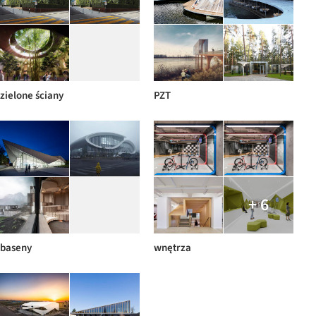
zielone ściany
PZT
+ 6
baseny
wnętrza