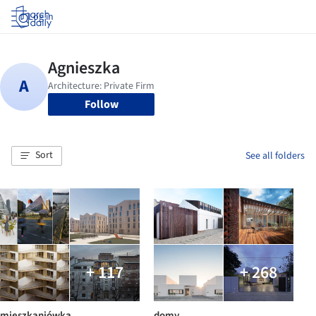
Log in
Follow
Sort
See all folders
+ 117
+ 268
mieszkaniówka
domy