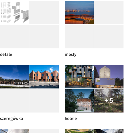
detale
mosty
+ 5
szeregówka
hotele