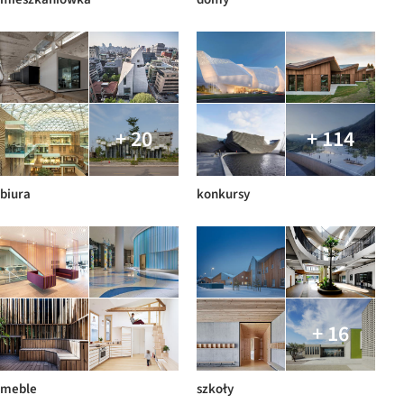
+ 20
+ 114
biura
konkursy
+ 16
meble
szkoły