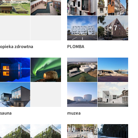
+ 7
opieka zdrowtna
PLOMBA
sauna
muzea