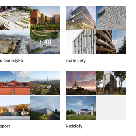
+ 48
+ 32
urbanistyka
materiały
sport
kościoły