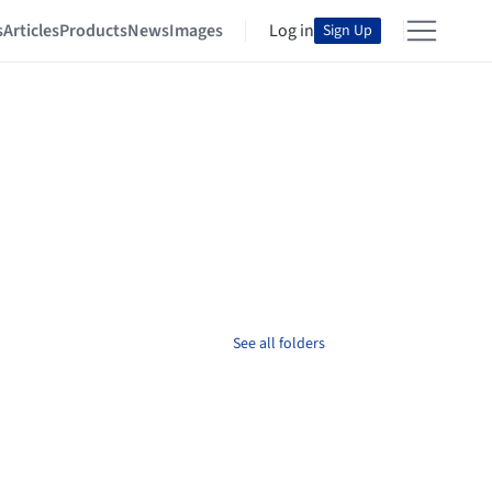
s
Articles
Products
News
Images
Log in
Sign Up
See all folders