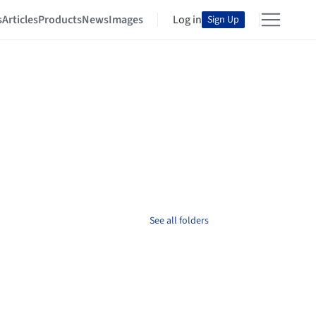
s
Articles
Products
News
Images
Log in
Sign Up
See all folders