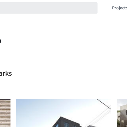
Project
arks