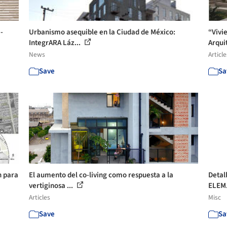
-
Urbanismo asequible en la Ciudad de México:
“Vivi
IntegrARA Láz...
Arqui
News
Article
Save
Sa
n para
El aumento del co-living como respuesta a la
Detal
vertiginosa ...
ELEM.
Articles
Misc
Save
Sa