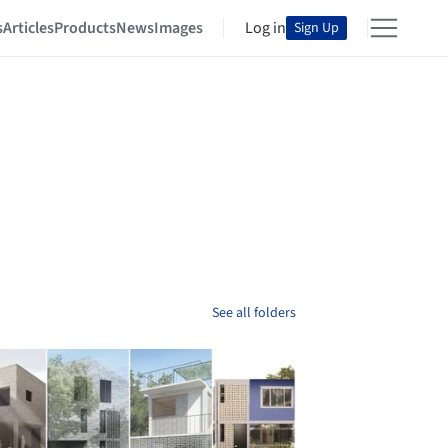
s
Articles
Products
News
Images
Log in
Sign Up
See all folders