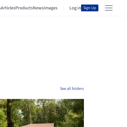
s
Articles
Products
News
Images
Log in
Sign Up
See all folders