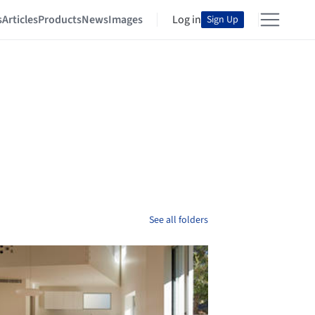
s
Articles
Products
News
Images
Log in
Sign Up
See all folders