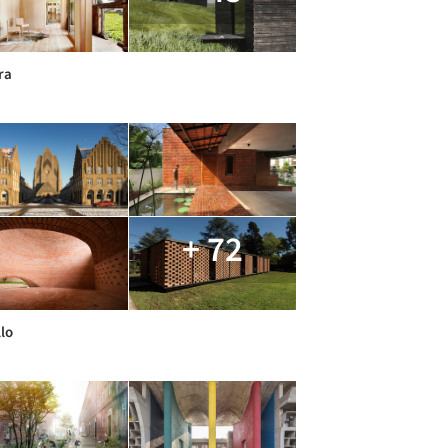
ra
+ 72
llo