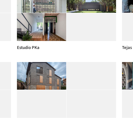
Estudio PKa
Tejas
Arnau
Le Co