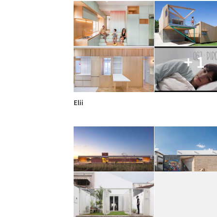
+ 1
Elii