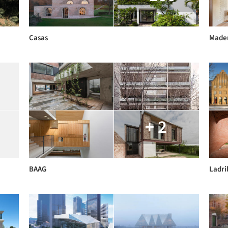
Casas
Made
+ 2
BAAG
Ladri