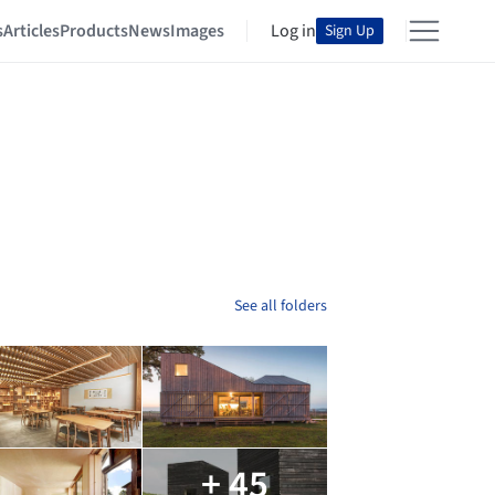
s
Articles
Products
News
Images
Log in
Sign Up
See all folders
+ 45