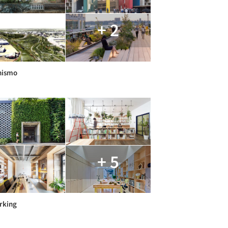
+ 2
nismo
+ 5
rking