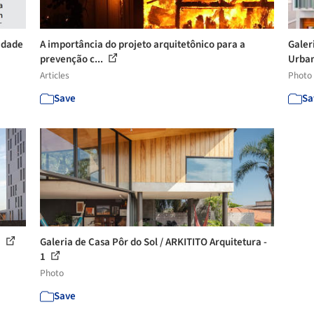
idade
A importância do projeto arquitetônico para a
Galer
prevenção c...
Urban
Articles
Photo
Save
Sa
1
Galeria de Casa Pôr do Sol / ARKITITO Arquitetura -
1
Photo
Save