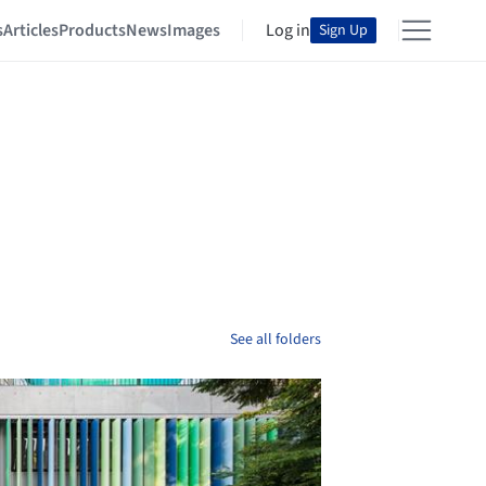
s
Articles
Products
News
Images
Log in
Sign Up
See all folders