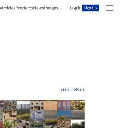
s
Articles
Products
News
Images
Log in
Sign Up
See all folders