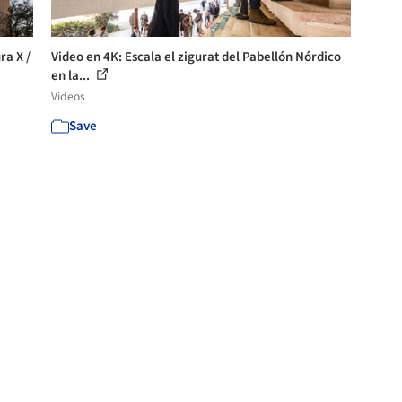
ra X /
Video en 4K: Escala el zigurat del Pabellón Nórdico
en la...
Videos
Save