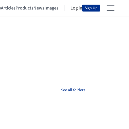
s
Articles
Products
News
Images
Log in
Sign Up
See all folders