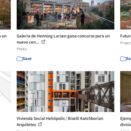
a un
Galería de Henning Larsen gana concurso para un
Futur
nuevo cen...
Projec
Photo
Save
Sa
Vivienda Social Heliópolis / Biselli Katchborian
Ejemp
Arquitetos
divis