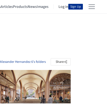
s
Articles
Products
News
Images
Log in
Sign Up
 Alexander Hernandez 6's folders
Share