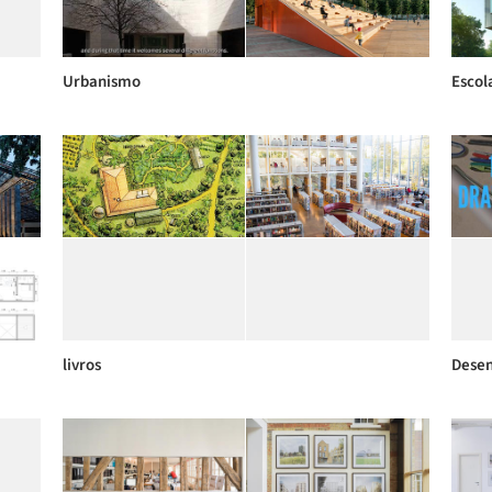
Urbanismo
Escol
livros
Dese