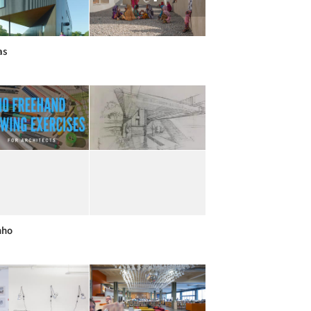
as
nho