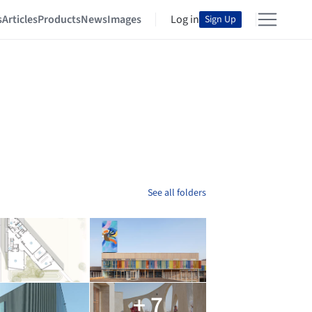
s
Articles
Products
News
Images
Log in
Sign Up
See all folders
+ 7