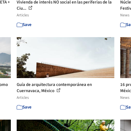
ETA +
Vivienda de interés NO social en las periferias de la
Núcle
Ciu...
Festiv
Articles
News
Save
Sa
 como
Guía de arquitectura contemporánea en
16 pr
Cuernavaca, México
Méxi
Articles
News
Save
Sa