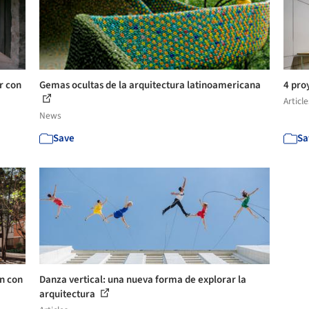
r con
Gemas ocultas de la arquitectura latinoamericana
4 pro
Article
News
Save
Sa
en con
Danza vertical: una nueva forma de explorar la
arquitectura