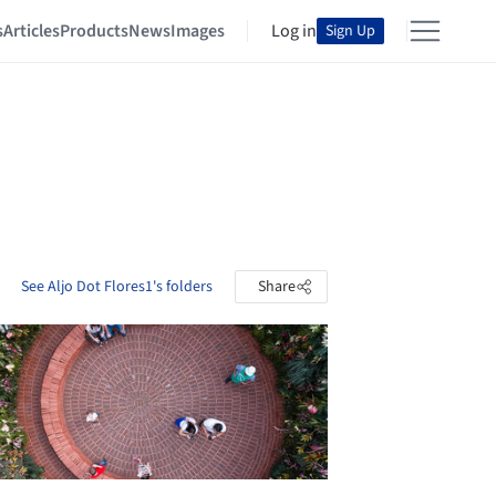
s
Articles
Products
News
Images
Log in
Sign Up
See Aljo Dot Flores1's folders
Share