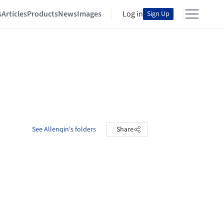
s
Articles
Products
News
Images
Log in
Sign Up
See Allenqin's folders
Share