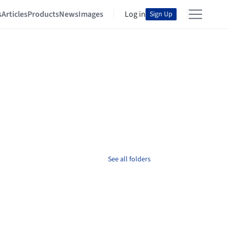
s
Articles
Products
News
Images
Log in
Sign Up
See all folders