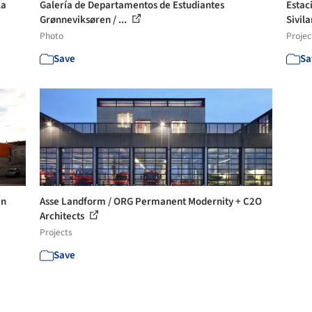
la
Galería de Departamentos de Estudiantes
Estac
Grønneviksøren / ...
Sivila
Photo
Projec
Save
Sa
en
Asse Landform / ORG Permanent Modernity + C2O
Architects
Projects
Save