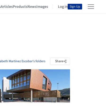
s
Articles
Products
News
Images
Log in
Sign Up
abeth Martinez Escobar's folders
Share