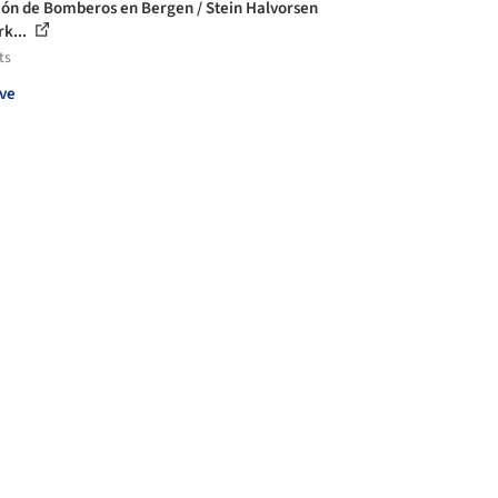
ión de Bomberos en Bergen / Stein Halvorsen
rk...
ts
ve