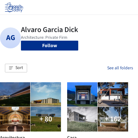
Log in
Follow
Sort
See all folders
+ 80
+ 162
Arquitectura
Casa