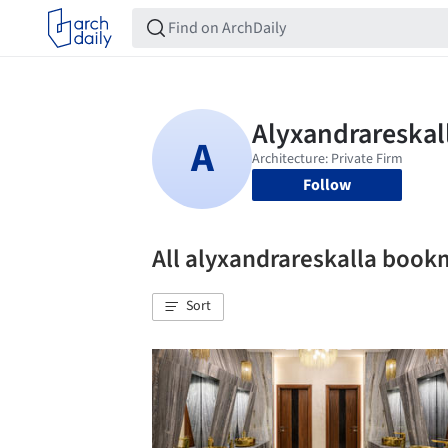
Follow
All alyxandrareskalla book
Sort