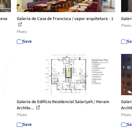
mena
Galeria de Casa de Francisca / vapor arquitetura - 1
Galer
Photo
Photo
Save
Sa
Galeria de Edifício Residencial Salariyeh / Heram
Galer
Archite...
Archit
Photo
Photo
Save
Sa