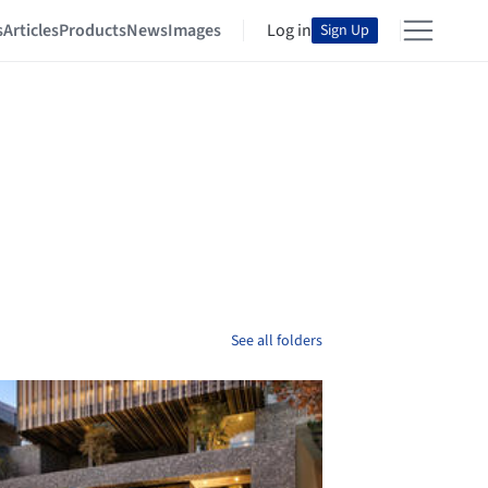
s
Articles
Products
News
Images
Log in
Sign Up
See all folders