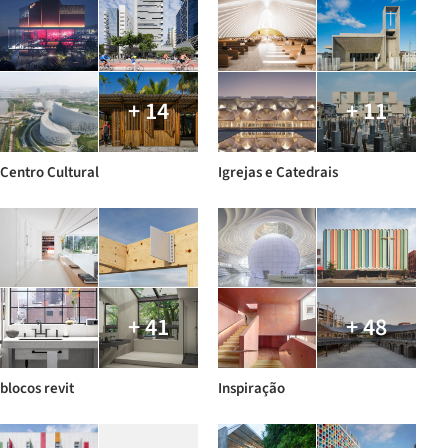
+ 14
+ 11
Centro Cultural
Igrejas e Catedrais
+ 41
+ 48
blocos revit
Inspiração