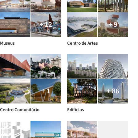
+ 12
+ 9
Museus
Centro de Artes
+ 1
+ 86
Centro Comunitário
Edificios