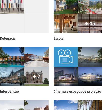
+ 45
Delegacia
Escola
+ 2
Intervenção
Cinema e espaços de projeção