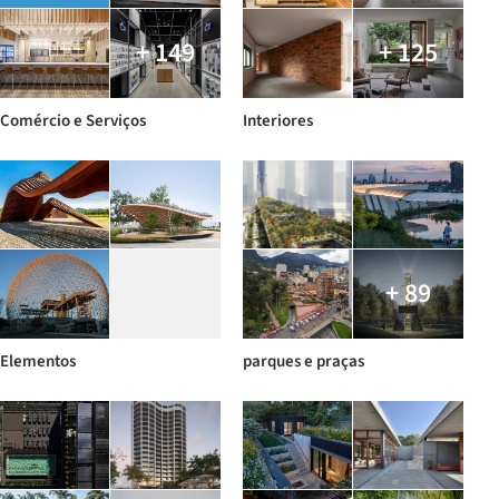
+ 149
+ 125
Comércio e Serviços
Interiores
+ 89
Elementos
parques e praças