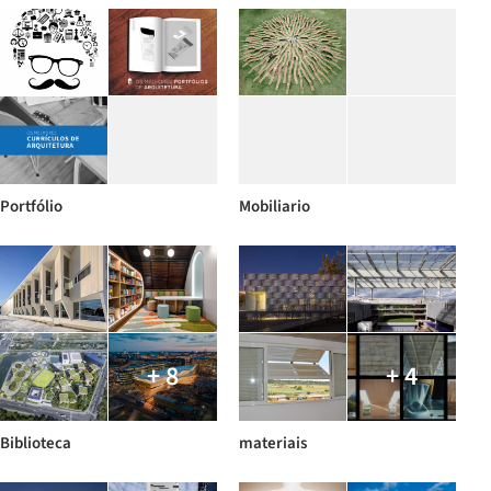
Portfólio
Mobiliario
+ 8
+ 4
Biblioteca
materiais