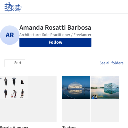
Log in
Follow
Sort
See all folders
Escala Humana
Teatros