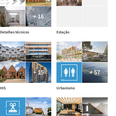
+ 16
Detalhes técnicos
Estação
+ 15
+ 57
HIS
Urbanismo