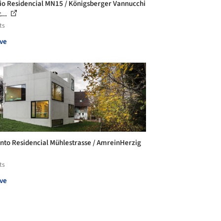
cio Residencial MN15 / Königsberger Vannucchi
...
ts
ve
nto Residencial Mühlestrasse / AmreinHerzig
ts
ve