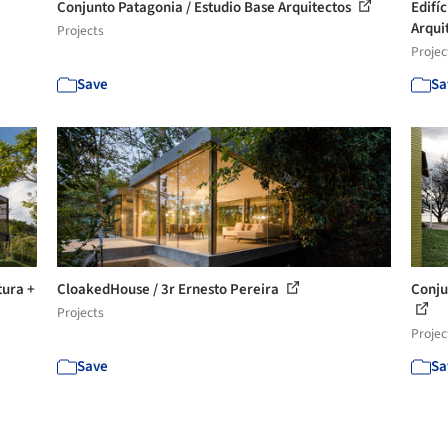
Conjunto Patagonia / Estudio Base Arquitectos
Edifí
Arquit
Projects
Projec
Save
Sa
tura +
CloakedHouse / 3r Ernesto Pereira
Conju
Projects
Projec
Save
Sa