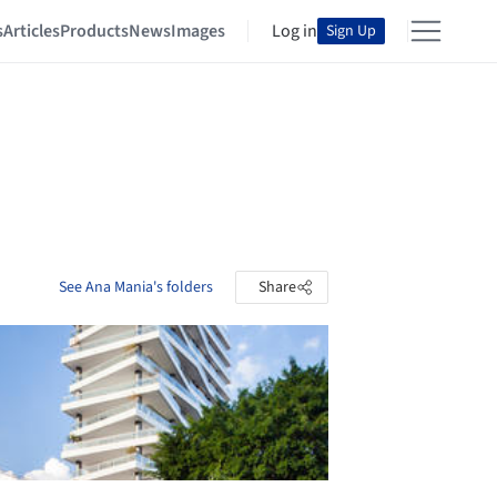
s
Articles
Products
News
Images
Log in
Sign Up
See Ana Mania's folders
Share