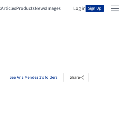
s
Articles
Products
News
Images
Log in
Sign Up
See Ana Mendez 3's folders
Share