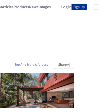
s
Articles
Products
News
Images
Log in
Sign Up
See Ana Mora's folders
Share