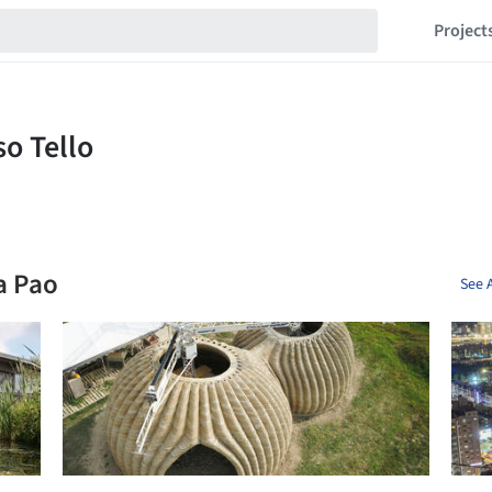
Project
a Pao
See 