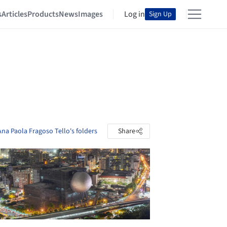
s
Articles
Products
News
Images
Log in
Sign Up
Ana Paola Fragoso Tello's folders
Share