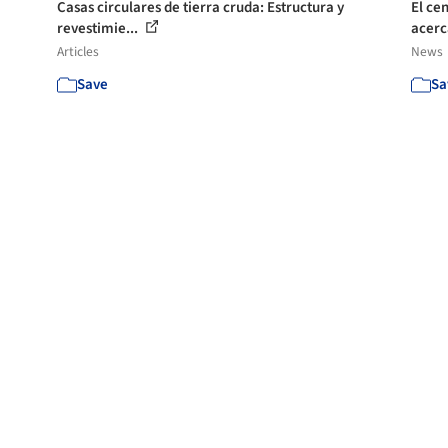
Casas circulares de tierra cruda: Estructura y
El ce
revestimie...
acerc
Articles
News
Save
Sa