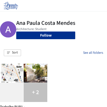
Log in
Follow
Sort
See all folders
+ 2
Trabalho PUP1 -