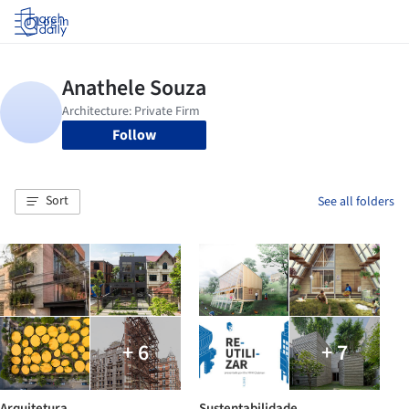
Log in
Follow
Sort
See all folders
+ 6
+ 7
Arquitetura
Sustentabilidade