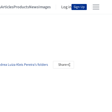
s
Articles
Products
News
Images
Log in
Sign Up
drea Luiza Kleis Pereira's folders
Share