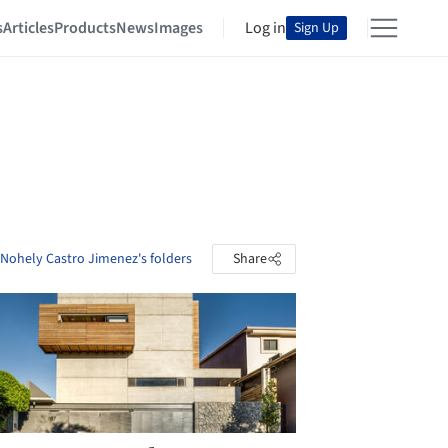
s
Articles
Products
News
Images
Log in
Sign Up
Nohely Castro Jimenez's folders
Share