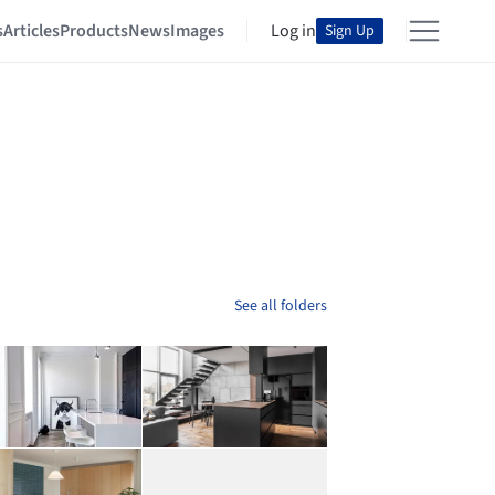
s
Articles
Products
News
Images
Log in
Sign Up
See all folders