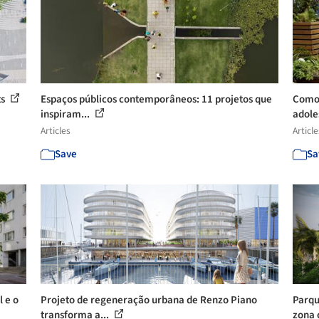
ts
Espaços públicos contemporâneos: 11 projetos que
Como 
inspiram...
adole
Articles
Article
Save
Sa
 e o
Projeto de regeneração urbana de Renzo Piano
Parqu
transforma a...
zona o