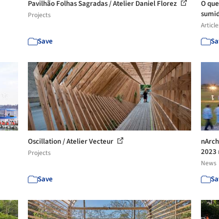
Pavilhão Folhas Sagradas / Atelier Daniel Florez
O que
sumid
Projects
Article
Save
Sa
Oscillation / Atelier Vecteur
nArch
2023 
Projects
News
Save
Sa