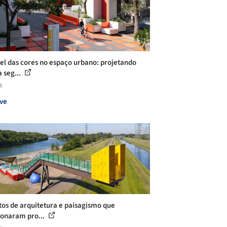
el das cores no espaço urbano: projetando
a seg...
s
ve
tos de arquitetura e paisagismo que
ionaram pro...