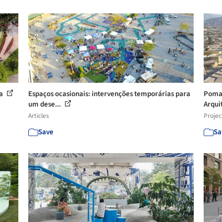
ra
Espaços ocasionais: intervenções temporárias para
Pomar
um dese...
Arqui
Articles
Projec
Save
Sa