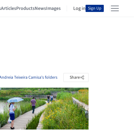
s
Articles
Products
News
Images
Log in
Sign Up
Andreia Teixeira Camisa's folders
Share