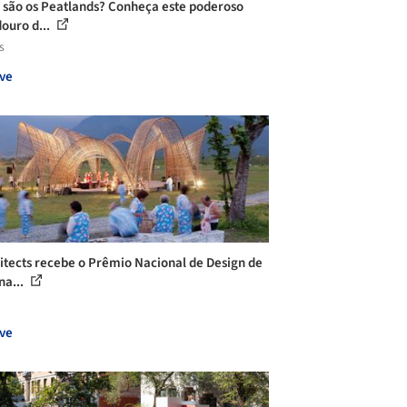
 são os Peatlands? Conheça este poderoso
ouro d...
s
ve
itects recebe o Prêmio Nacional de Design de
na...
ve