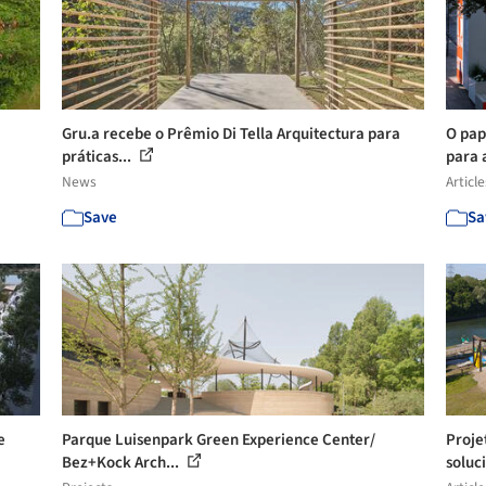
Gru.a recebe o Prêmio Di Tella Arquitectura para
O pap
práticas...
para 
News
Article
Save
Sa
e
Parque Luisenpark Green Experience Center/
Proje
Bez+Kock Arch...
soluc