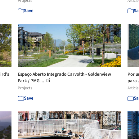
Projects
Article
Save
Sa
ird’s
Espaço Aberto Integrado Carvolth - Goldenview
Por u
Park / PMG ...
para .
Projects
Article
Save
Sa