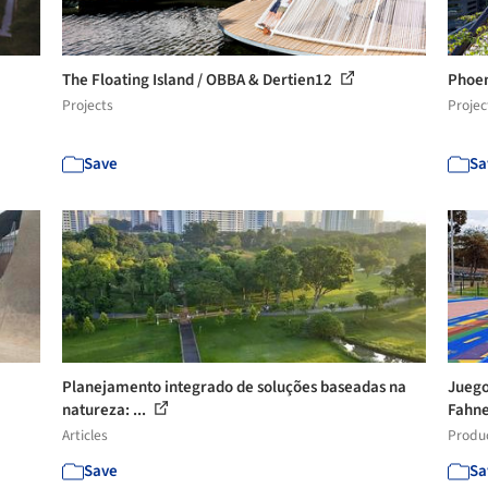
The Floating Island / OBBA & Dertien12
Phoen
Projects
Projec
Save
Sa
Planejamento integrado de soluções baseadas na
Juego 
natureza: ...
Fahn
Articles
Produ
Save
Sa