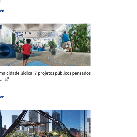
s
ve
ma cidade lúdica: 7 projetos públicos pensados
..
s
ve