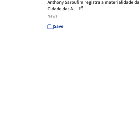
Anthony Saroufim registra a materialidade da
Cidade das A...
News
Save