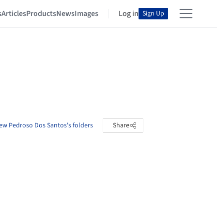
s
Articles
Products
News
Images
Log in
Sign Up
ew Pedroso Dos Santos's folders
Share