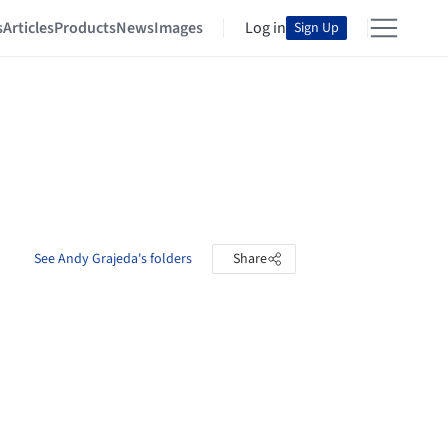
s
Articles
Products
News
Images
Log in
Sign Up
See Andy Grajeda's folders
Share