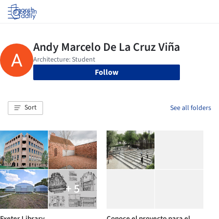
Log in
Follow
Sort
See all folders
+ 5
Exeter Library
Conoce el proyecto para el