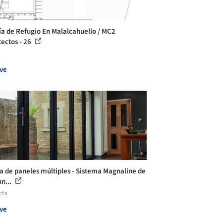
ía de Refugio En Malalcahuello / MC2
tectos - 26
ve
a de paneles múltiples - Sistema Magnaline de
n...
cts
ve