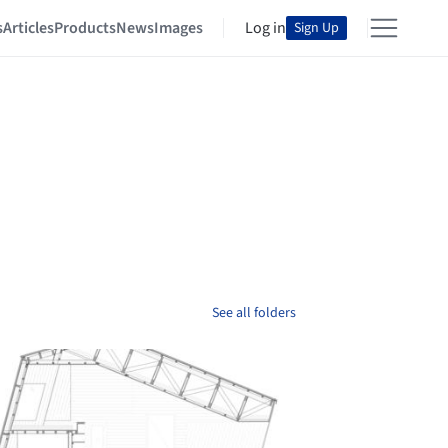
s
Articles
Products
News
Images
Log in
Sign Up
See all folders