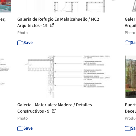
ler,
Galería de Refugio En Malalcahuello / MC2
Galer
Arquitectos - 19
Arqui
Photo
Photo
Save
Sa
Galería - Materiales: Madera / Detalles
Puert
Constructivos - 9
Deceu
Photo
Produ
Save
Sa