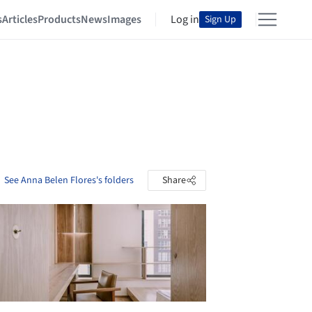
s
Articles
Products
News
Images
Log in
Sign Up
See Anna Belen Flores's folders
Share