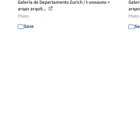
Galería de Departamento Zurich / t-unoauno +
Galer
arqaz arquit...
arqaz
Photo
Photo
Save
Sa