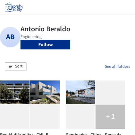
Log in
Follow
Sort
See all folders
+ 1
Res. Mutifamiliar - CHILE -
Geminados , China - Pousada