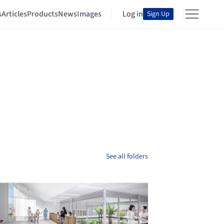
s
Articles
Products
News
Images
Log in
Sign Up
See all folders