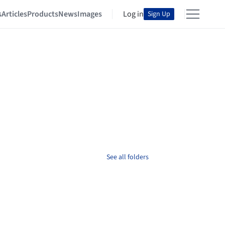
s
Articles
Products
News
Images
Log in
Sign Up
See all folders