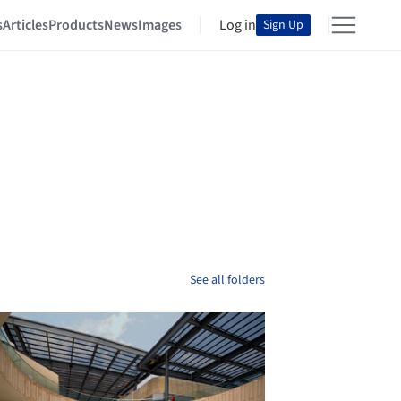
s
Articles
Products
News
Images
Log in
Sign Up
See all folders