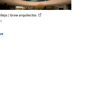
allejo / Grow arquitectos
ts
ve