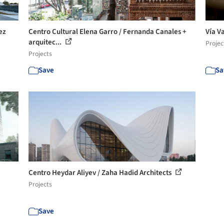
ez
Centro Cultural Elena Garro / Fernanda Canales +
Vía V
arquitec...
Projec
Projects
Save
Sa
Centro Heydar Aliyev / Zaha Hadid Architects
Projects
Save