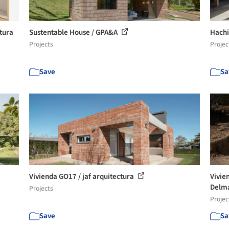
tura
Sustentable House / GPA&A
Hachi
Projects
Projec
Save
Sa
Vivienda GO17 / jaf arquitectura
Vivie
Delma
Projects
Projec
Save
Sa