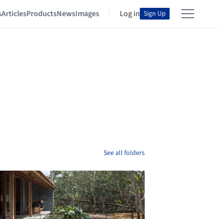
s
Articles
Products
News
Images
Log in
Sign Up
See all folders