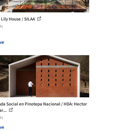
 Lily House / SILAA
ts
ve
nda Social en Pinotepa Nacional / HDA: Hector
r...
ts
ve