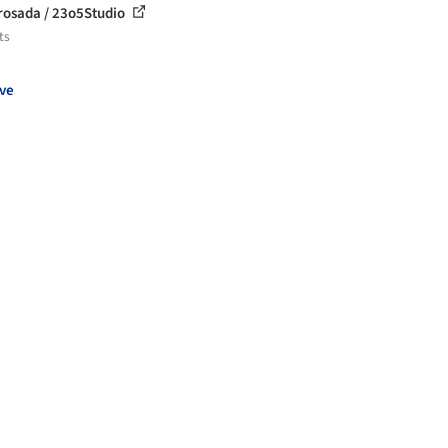
rosada / 23o5Studio
ts
ve