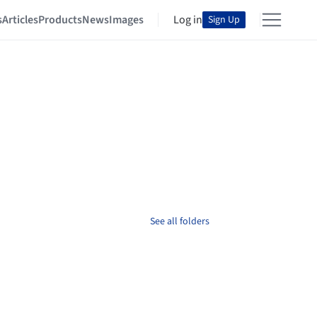
s
Articles
Products
News
Images
Log in
Sign Up
See all folders