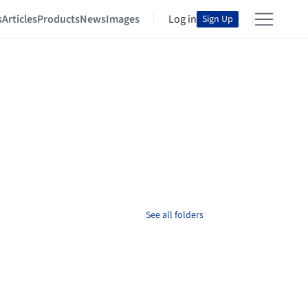
s
Articles
Products
News
Images
Log in
Sign Up
See all folders