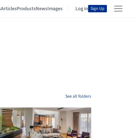
s
Articles
Products
News
Images
Log in
Sign Up
See all folders