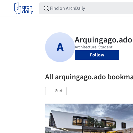
Follow
All arquingago.ado bookm
Sort