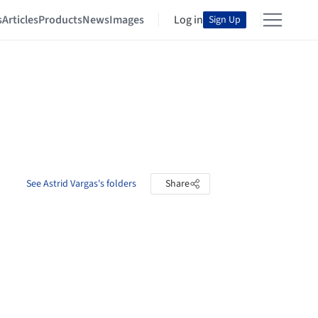
s
Articles
Products
News
Images
Log in
Sign Up
See Astrid Vargas's folders
Share