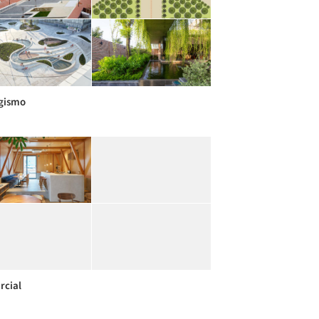
gismo
cial