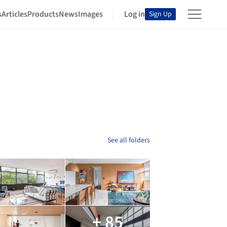
s
Articles
Products
News
Images
Log in
Sign Up
See all folders
+ 85