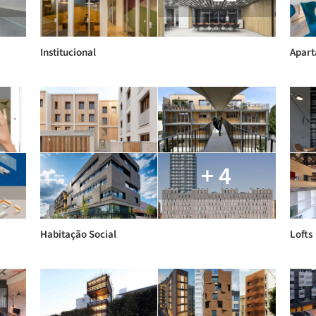
Institucional
Apar
+ 4
Habitação Social
Lofts