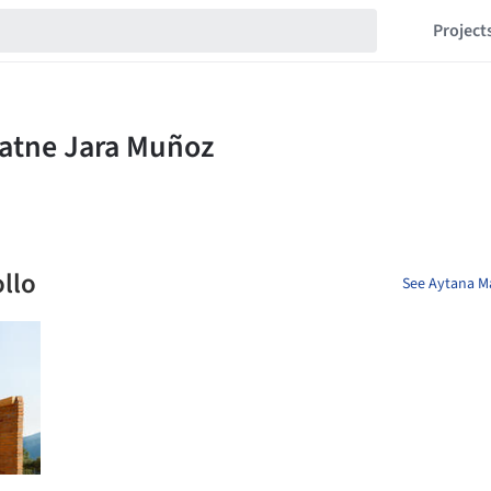
Project
ollo
See Aytana Ma