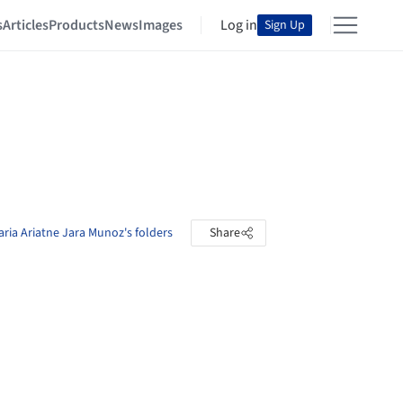
s
Articles
Products
News
Images
Log in
Sign Up
ria Ariatne Jara Munoz's folders
Share