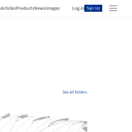
s
Articles
Products
News
Images
Log in
Sign Up
See all folders