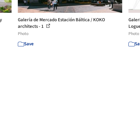
y
Galería de Mercado Estación Báltica / KOKO
Galer
architects - 1
Logue
Photo
Photo
Save
Sa