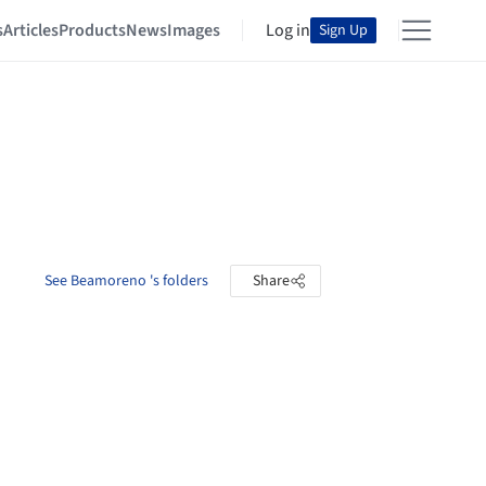
s
Articles
Products
News
Images
Log in
Sign Up
See Beamoreno 's folders
Share