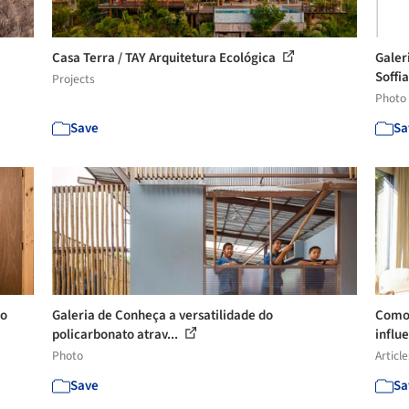
Casa Terra / TAY Arquitetura Ecológica
Galer
Soffia
Projects
Photo
Save
Sa
ro
Galeria de Conheça a versatilidade do
Como 
policarbonato atrav...
influ
Photo
Article
Save
Sa