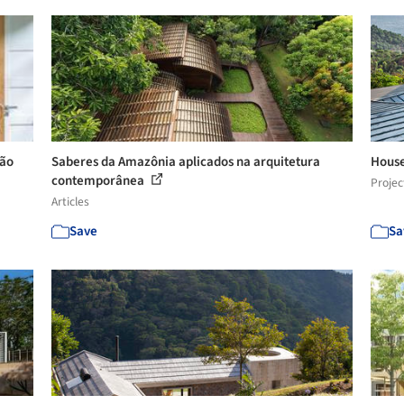
mão
Saberes da Amazônia aplicados na arquitetura
House
contemporânea
Projec
Articles
Save
Sa