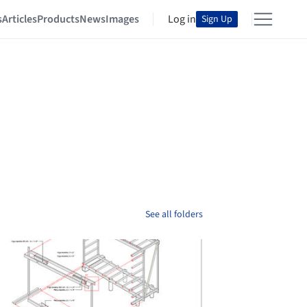
s
Articles
Products
News
Images
Log in
Sign Up
See all folders