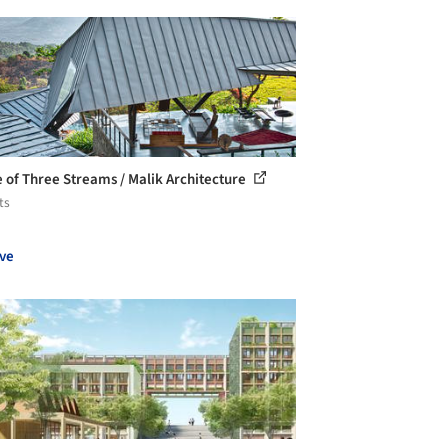
 of Three Streams / Malik Architecture
ts
ve